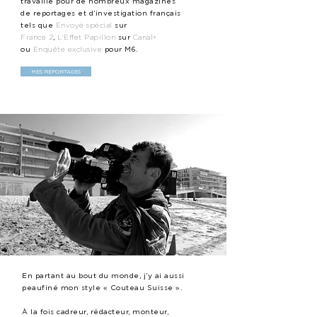
travaillé pour de nombreux magazines
de reportages et d’investigation français
tels que
Envoyé spécial
sur
France 2
,
L'Effet Papillon
sur
Canal+
ou
Enquête exclusive
pour M6.
MES REPORTAGES
En partant au bout du monde, j’y ai aussi
peaufiné mon style « Couteau Suisse ».
À la fois cadreur, rédacteur, monteur,