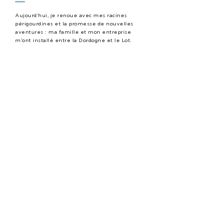
Aujourd’hui, je renoue avec mes racines
périgourdines et la promesse de nouvelles
aventures : ma famille et mon entreprise
m’ont installé entre la Dordogne et le Lot.
J’ai toujours autant envie de raconter les
histoires d’aujourd’hui, celles qui mélangent
l’économie et l’environnement, les droits des
femmes et des enfants, la beauté des sous-
bois et des rivières, la lumière douce sur la
pierre orangée, les aventures d’équipe et la
liberté d’entreprendre : les histoires de nos
vies à tous.