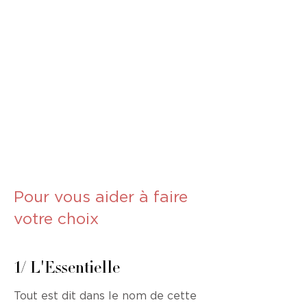
Shooting de couple
supplémentaire (1h): 250
€
Vidéo d'annonce (save
the date) ou de
remerciements: 390 €
Livraison des fichiers
bruts: 490 €
Pour vous aider à faire
votre choix
1/ L'Essentielle
Tout est dit dans le nom de cette