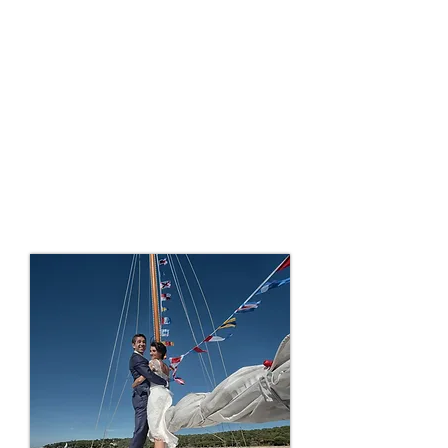
de 2 à 3 minutes.
Tournage des
préparatifs des mariés
jusqu'au début du repas.
Captation sonore de
l'ambiance, colorimétrie
et étalonnage.