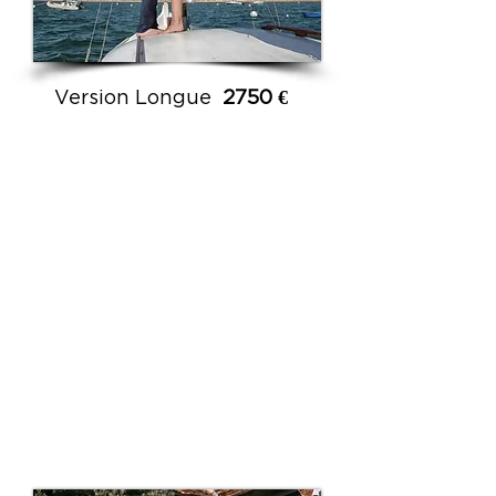
Version Longue
2750 €
Film de 52 à 70 minutes
et un teaser de 2 à 3
minutes. Tournage des
préparatifs des mariés
jusqu'à la première
danse.
Captation sonore de
l'ambiance, colorimétrie,
étalonnage.