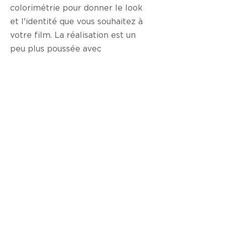
colorimétrie pour donner le look
et l'identité que vous souhaitez à
votre film. La réalisation est un
peu plus poussée avec
notamment l'utilisation de petites
machineries comme le
stabilisateur ou le slider pour
fluidifier les mouvements et
renforcer l'impression
d'immersion. LA formule pour
revivre l'intégralité de votre
mariage comme au cinéma.
3/ La version
longue
Votre mariage version