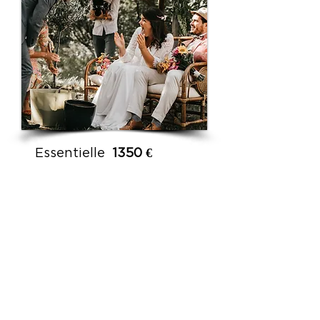
Essentielle
1350 €
Film de 10 à 15 minutes.
Tournage des
préparatifs des mariés
jusqu'au début du repas.
Captation sonore de
l'ambiance.