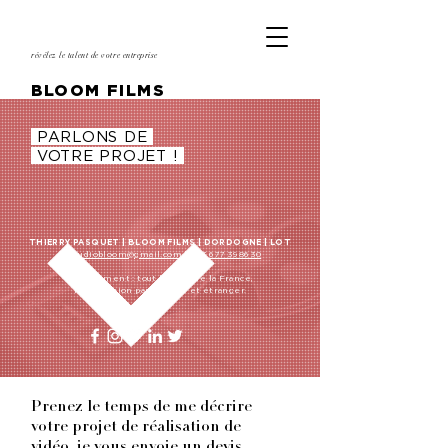
révélez le talent de votre entreprise
BLOOM FILMS
PARLONS DE
VOTRE PROJET !
THIERRY PASQUET | BLOOM FILMS | DORDOGNE | LOT
lestudiobloom@gmail.com
|
+33 6 77 39 86 30
Déplacement : tout l'ouest de la France,
Paris, région parisienne et étranger.
Prenez le temps de me décrire
votre projet de réalisation de
vidéo, je vous envoie un devis